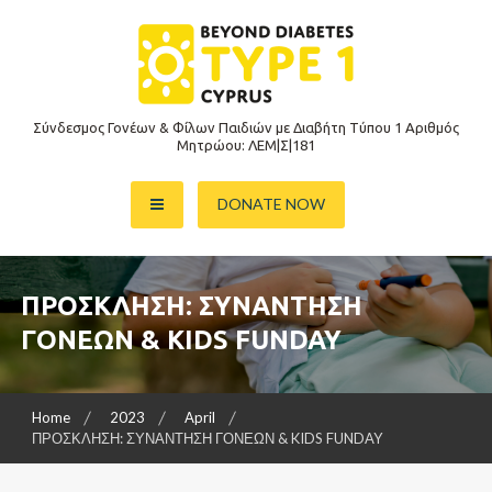
S
k
i
p
t
Σύνδεσμος Γονέων & Φίλων Παιδιών με Διαβήτη Τύπου 1 Aριθμός
o
Μητρώου: ΛΕΜ|Σ|181
c
o
DONATE NOW
n
t
e
n
ΠΡΟΣΚΛΗΣΗ: ΣΥΝΑΝΤΗΣΗ
t
ΓΟΝΕΩΝ & KIDS FUNDAY
Home
2023
April
ΠΡΟΣΚΛΗΣΗ: ΣΥΝΑΝΤΗΣΗ ΓΟΝΕΩΝ & KIDS FUNDAY