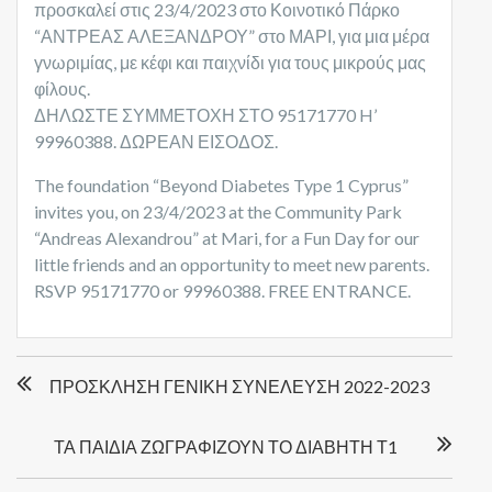
προσκαλεί στις 23/4/2023 στο Κοινοτικό Πάρκο
“ΑΝΤΡΕΑΣ ΑΛΕΞΑΝΔΡΟΥ” στο ΜΑΡΙ, για μια μέρα
γνωριμίας, με κέφι και παιχνίδι για τους μικρούς μας
φίλους.
ΔΗΛΩΣΤΕ ΣΥΜΜΕΤΟΧΗ ΣΤΟ 95171770 H’
99960388. ΔΩΡΕΑΝ ΕΙΣΟΔΟΣ.
The foundation “Beyond Diabetes Type 1 Cyprus”
invites you, on 23/4/2023 at the Community Park
“Andreas Alexandrou” at Mari, for a Fun Day for our
little friends and an opportunity to meet new parents.
RSVP 95171770 or 99960388. FREE ENTRANCE.
P
ΠΡΟΣΚΛΗΣΗ ΓΕΝΙΚΗ ΣΥΝΕΛΕΥΣΗ 2022-2023
o
s
t
ΤΑ ΠΑΙΔΙΑ ΖΩΓΡΑΦΙΖΟΥΝ ΤΟ ΔΙΑΒΗΤΗ Τ1
n