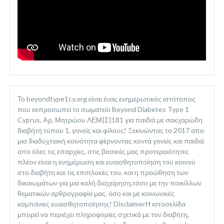
Το beyondtype1cy.org είναι ένας ενημερωτικός ιστότοπος
που εκπροσωπεί το σωματείο Beyond Diabetes Type 1
Cyprus, Aρ. Μητρώου ΛΕΜ|Σ|181 για παιδιά με σακχαρώδη
διαβήτη τύπου 1, γονείς και φίλους! Ξεκινώντας το 2017 απο
μια διαδυχτιακή κοινότητα φέρνοντας κοντά γονείς και παιδιά
απο όλες τις επαρχίες, στις βασικές μας προτεραιότητες
πλέον είναι η ενημέρωση και ευαισθητοποίηση του κοινού
στο διαβήτη και τις επιπλοκές του, και η προώθηση των
δικαιωμάτων για μια καλή διαχείρηση,τόσο με την ποικίλλων
θεματικών αρθρογραφία μας, όσο και με κοινωνικές
καμπάνιες ευαισθητοποίησης! DisclaimerΗ ιστοσελίδα
μπορεί να περιέχει πληροφορίες σχετικά με τον διαβήτη,